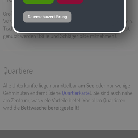
Große
Liegewiesen direkt am Strand
laden bei warmen
Datenschutzerklärung
Wassertemperaturen zum
Schwimmen oder Entspannen
ein.
Tischtennis- und Volleyballplätze können auch in der Freizeit
genutzt werden (Bälle und Schläger bitte mitnehmen).
Quartiere
Alle Unterkünfte liegen unmittelbar
am See
oder nur wenige
Gehminuten entfernt (siehe
Quartierkarte
). Sie sind auch nahe
am Zentrum, was viele Vorteile bietet. Von allen Quartieren
wird die
Bettwäsche
bereitgestellt!