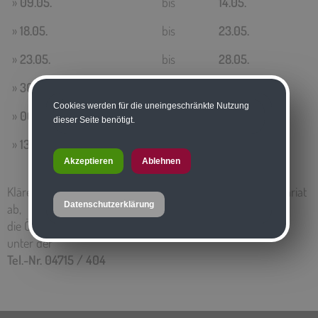
»
09.05.
bis
14.05.
»
18.05.
bis
23.05.
»
23.05.
bis
28.05.
»
30.05.
bis
04.06.
Cookies werden für die uneingeschränkte Nutzung
»
06.06.
bis
11.06.
dieser Seite benötigt.
»
13.06.
bis
18.06.
Akzeptieren
Ablehnen
Klären Sie Ihre gewünschten Termine mit unserem Sekretariat
Datenschutzerklärung
ab,
die Öffnungszeiten sind Mo-Fr von 8.00 Uhr bis 13.00 Uhr
unter der
Tel.-Nr. 04715 / 404