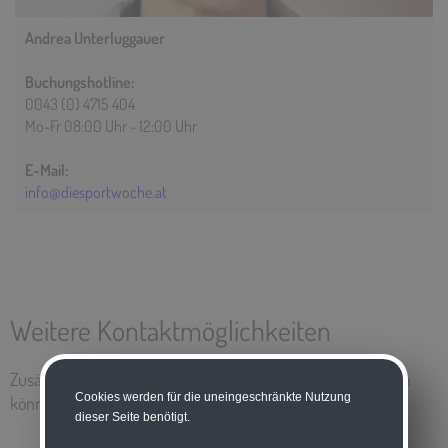
Andrea Unterluggauer
Buchungshotline:
0043 (0) 4715 404
Mo-Fr 08:00 Uhr - 12:00 Uhr
E-Mail:
info@diesportwoche.at
Weitere Kontaktmöglichkeiten
Zusätzlich zu den oben angegebenen Kontaktmöglichkeiten
Cookies werden für die uneingeschränkte Nutzung
können Sie uns noch wie folgt erreichen:
dieser Seite benötigt.