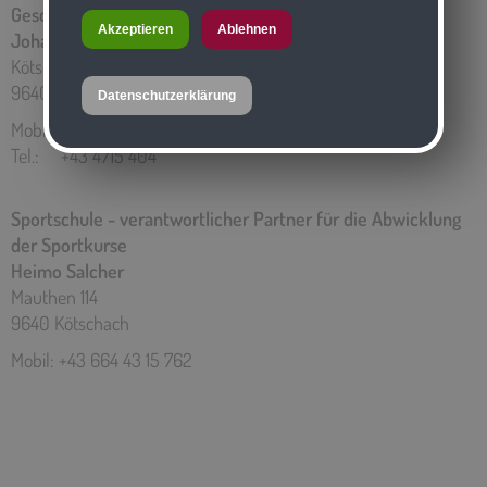
Geschäftsführer der Salcher GmbH
Akzeptieren
Ablehnen
Johannes Salcher, BEd
Kötschach 324
9640 Kötschach
Datenschutzerklärung
Mobil: +43 664 54 72 757
Tel.: +43 4715 404
Sportschule - verantwortlicher Partner für die Abwicklung
der Sportkurse
Heimo Salcher
Mauthen 114
9640 Kötschach
Mobil: +43 664 43 15 762