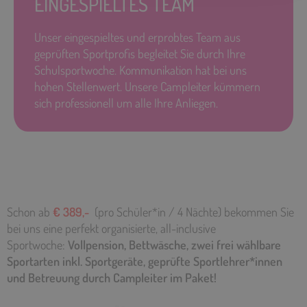
EINGESPIELTES TEAM
Unser eingespieltes und erprobtes Team aus
geprüften Sportprofis begleitet Sie durch Ihre
Schulsportwoche. Kommunikation hat bei uns
hohen Stellenwert. Unsere Campleiter kümmern
sich professionell um alle Ihre Anliegen.
Schon ab
€ 389,-
(pro Schüler*in / 4 Nächte) bekommen Sie
bei uns eine perfekt organisierte, all-inclusive
Sportwoche:
Vollpension, Bettwäsche, zwei frei wählbare
Sportarten inkl. Sportgeräte, geprüfte Sportlehrer*innen
und Betreuung durch Campleiter im Paket!