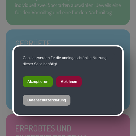
individuell zwei Sportarten auswählen. Jeweils eine
für den Vormittag und eine für den Nachmittag.
GEPRÜFTE
SPORTPROFIS
Cookies werden für die uneingeschränkte Nutzung
dieser Seite benötigt.
Unser Fokus liegt auf höchster Qualität im
Sportangebot, weil wir nicht nur leidenschaftliche
Sportler sondern auch Sportlehrer sind. Unser
Akzeptieren
Ablehnen
gesamtes Sport-Team besteht aus geprüften
Sportprofis.
Datenschutzerklärung
ERPROBTES UND