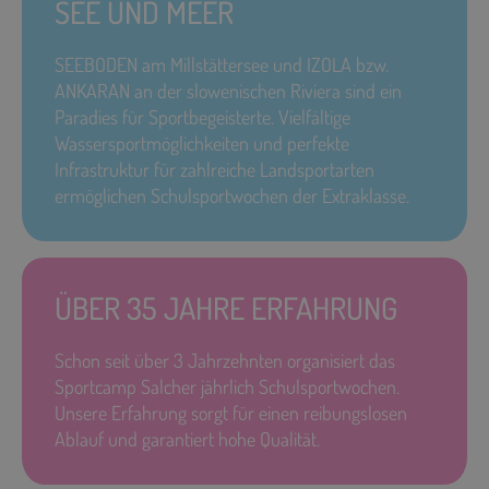
SEE UND MEER
SEEBODEN am Millstättersee und IZOLA bzw.
ANKARAN an der slowenischen Riviera sind ein
Paradies für Sportbegeisterte. Vielfältige
Wassersportmöglichkeiten und perfekte
Infrastruktur für zahlreiche Landsportarten
ermöglichen Schulsportwochen der Extraklasse.
ÜBER 35 JAHRE ERFAHRUNG
Schon seit über 3 Jahrzehnten organisiert das
Sportcamp Salcher jährlich Schulsportwochen.
Unsere Erfahrung sorgt für einen reibungslosen
Ablauf und garantiert hohe Qualität.