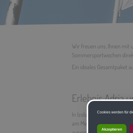
Wir freuen uns, Ihnen mit
Sommersportwochen direkt
Ein ideales Gesamtpaket a
Erlebnis Adria 
Cookies werden für di
In Izola finden sich alle 
am Meer mit warmer Wasse
Akzeptieren
ausgezeichnetes Sporterleb