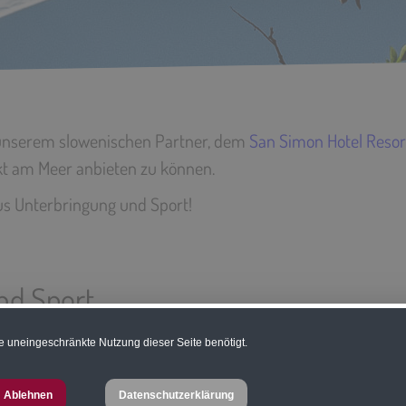
 unserem slowenischen Partner, dem
San Simon Hotel Resor
 am Meer anbieten zu können.
us Unterbringung und Sport!
und Sport
e uneingeschränkte Nutzung dieser Seite benötigt.
Voraussetzungen für eine gelungene Sportwoche. Das mediterr
rtemperatur und bestens gewartete Sportanlagen garanti
Ablehnen
Datenschutzerklärung
nis.